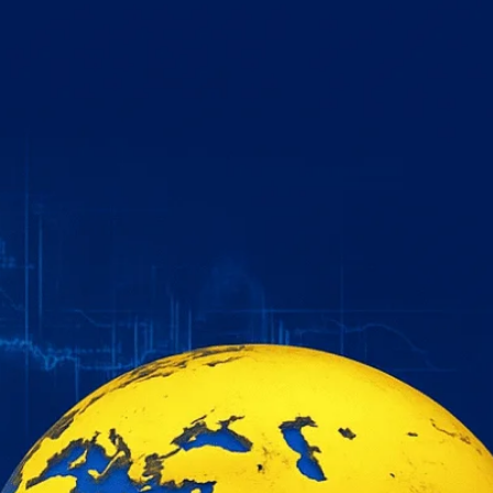
خطي
لى
لمحتوى