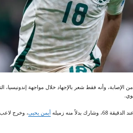
وي.
 بدلاً منه زميله
أيمن يحيى
، وخرج لاعب