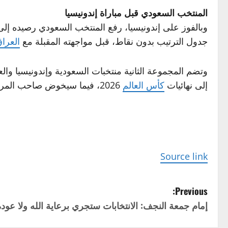
المنتخب السعودي قبل مباراة إندونيسيا
وبالفوز على إندونيسيا، رفع المنتخب السعودي رصيده إلى 3 نقاط في صدار
جدول الترتيب بدون نقاط، قبل مواجهته المقبلة مع
العرا
وتضم المجموعة الثانية منتخبات السعودية وإندونيسيا و
إلى نهائيات
كأس العالم
2026، فيما سيخوض صاحب المركز الثاني عن كل مجموعة مواجهتي “ذهاب وإياب”؛ من أجل حجز بطاقة العبور إلى الملحق العالمي.
Source link
P
Previous:
إمام جمعة النجف: الانتخابات ستجري برعاية الله ولا عودة 
o