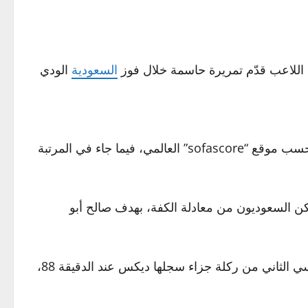
ن اللاعب قدّم تمريرة حاسمة خلال فوز
السعودية
الودي
تحصل أبو الشامات على تقييم بلغ (7.9 من 10)، وهو ثاني أعلى تقييم للاعبي المنتخب السعودي خلال مباراة إندونيسيا، حسب موقع “sofascore” العالمي، فيما جاء في المرتبة
فتتح باب التسجيل من ركلة جزاء عند الدقيقة 11، أحرزها كيفن ديكس، وبعد 6 دقائق، تمكن السعوديون من معادلة الكفة، بهدف صالح أبو
وبعد مرور 17 دقيقة من بداية الشوط الثاني، سجل البريكان هدفه الثاني والثالث لمنتخب بلاده، فيما جاء الهدف الإندونيسي الثاني من ركلة جزاء سجلها ديكس عند الدقيقة 88،