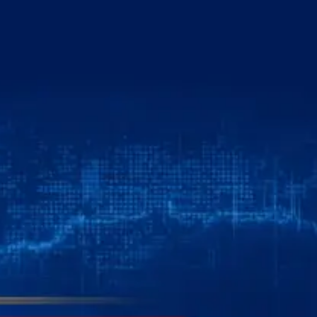
خطي
لى
لمحتوى