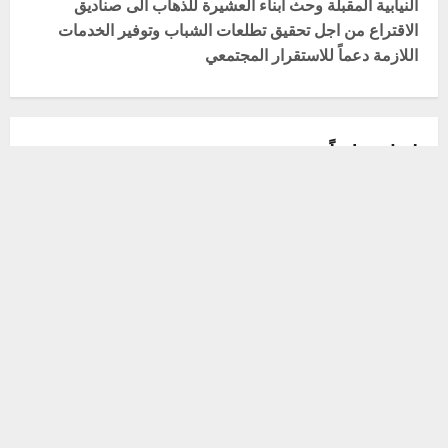
النيابية المقبلة وحث ابناء العشيرة للذهاب الى صناديق
الاقتراع من اجل تحقيق تطلعات الشباب وتوفير الخدمات
a
اللازمة دعماً للاستقرار المجتمعي
v
i
اترك تعليقاً
g
لن يتم نشر عنوان بريدك الإلكتروني.
الحقول الإلزامية مشار
a
إليها بـ
*
t
التعليق
*
i
o
n