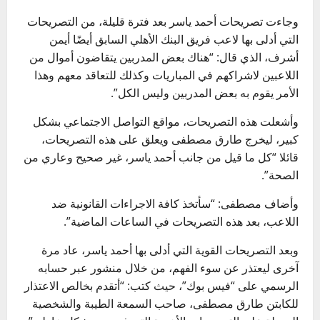
وجاءت تصريحات أحمد ياسر بعد فترة قليلة، من التصريحات
التي أدلى بها لاعب فريق البنك الأهلي السابق أيضًا أيمن
أشرف، الذي قال: “هناك بعض المدربين يتقاضون أموال من
اللاعبين لاشراكهم في المباريات وكذلك للتعاقد معهم وهذا
الأمر يقوم به بعض المدربين وليس الكل”.
وأشعلت هذه التصريحات، مواقع التواصل الاجتماعي بشكل
كبير، ليخرج طارق مصطفى ويعلق على هذه التصريحات،
قائلا “كل ما قيل من جانب أحمد ياسر، غير صحيح وعاري من
الصحة”.
وأضاف مصطفى: “سأتخذ كافة الاجراءات القانونية ضد
اللاعب، بعد هذه التصريحات في الساعات الماضية”.
وبعد التصريحات القوية التي أدلى بها أحمد ياسر، عاد مرة
آخرى ليعتذر عن سوء الفهم، من خلال منشور عبر حسابه
الرسمي على “فيس بوك”، حيث كتب: “أتقدم بخالص الاعتذار
للكابتن طارق مصطفى، صاحب السمعة الطيبة والشخصية