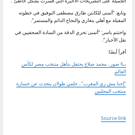
الجميلة على التصريحات الأخيرة التي فسرت بشكل خاطئ”.
وتابع: “أتمنى للكابتن طارق مصطفى التوفيق في خطوته
المقبلة مع أهلي بنغازي والنجاح الدائم والمستمر”.
واختتم ياسر: “أتمنى تحري الدقة من السادة الصحفيين في
نقل الأخبار”.
أقرأ أيضًا:
بـ6 صور.. محمد صلاح يحتفل بتأهل منتخب مصر لكأس
العالم
“إحنا مش زي المغرب”.. حلمي طولان يتحدث عن خسارة
منتخب المحليين
Source link