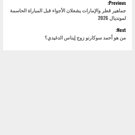
P
Previous:
o
جماهير قطر والإمارات يشعلان الأجواء قبل المباراة الحاسمة
لمونديال 2026
s
Next:
t
من هو أحمد سوكارنو زوج إيناس الدغيدي؟
n
a
اترك تعليقاً
v
لن يتم نشر عنوان بريدك الإلكتروني.
الحقول الإلزامية مشار
إليها بـ
*
i
التعليق
*
g
a
t