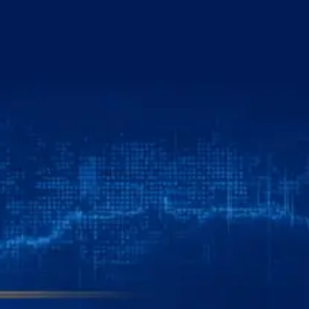
خطي
لى
لمحتوى