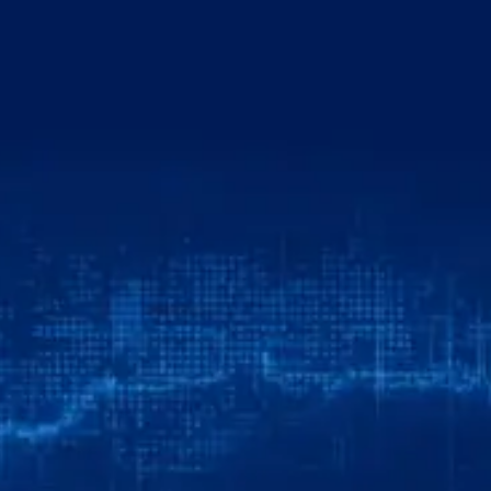
خطي
لى
لمحتوى