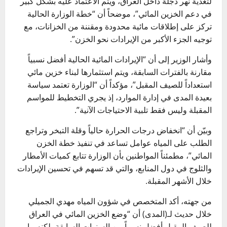
لتغذية نهر دجلة داخل العراق، ويتم الاعتماد عليه بشكل كبير
في دعم الخزين المائي”، موضحاً أن “خطة الوزارة الحالية
تركز على إطلاقات مائية محدودة ومقننة من الخزانات، مع
توجيه الجزء الأكبر من الإيرادات نحو الخزن”.
وأشار الوزير إلى أن “الإيرادات المائية الحالية أفضل نسبياً
مقارنة بالفترات السابقة، ويتم استثمارها لبناء خزين مائي
استعداداً للصيف المقبل”، مؤكداً أن “الوزارة تعتمد سياسة
بعيدة المدى في إدارة الموارد، إذ يجري التخطيط للمواسم
المقبلة وليس فقط تلبية الاحتياجات الآنية”.
وبيّن أن “انخفاض درجات الحرارة حالياً وقلة التبخر وتراجع
الطلب على المياه عوامل تساعد في تنفيذ خطة الخزن
المائي”، مطمئناً المواطنين بأن الوزارة تتابع كميات الأمطار
والثلوج في دول المنابع، والتي قد تسهم في تحسين الإيرادات
خلال الأشهر المقبلة.
من جهته، أكد المتخصص في شؤون المياه مهدي الجميلي
خلال حديث لـ(المدى) أن “وضع الخزين المائي في العراق
للصيف المقبل أفضل نسبياً من السنوات السابقة، لكنه ما