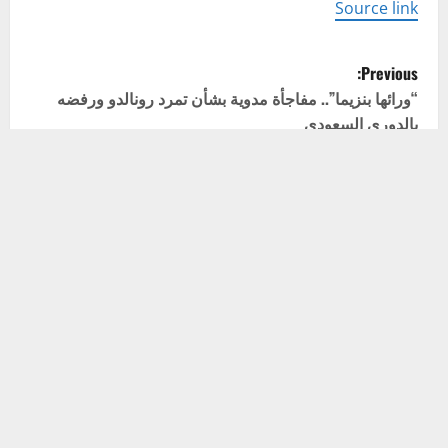
Source link
P
Previous:
o
“ورائها بنزيما”.. مفاجأة مدوية بشأن تمرد رونالدو ورفضه
بالدوري السعودي
s
Next:
t
“ليس بيدي”.. نجم ليفربول يورّط الإدارة على طريقة صلاح
n
a
اترك تعليقاً
v
لن يتم نشر عنوان بريدك الإلكتروني.
الحقول الإلزامية مشار
إليها بـ
*
i
التعليق
*
g
a