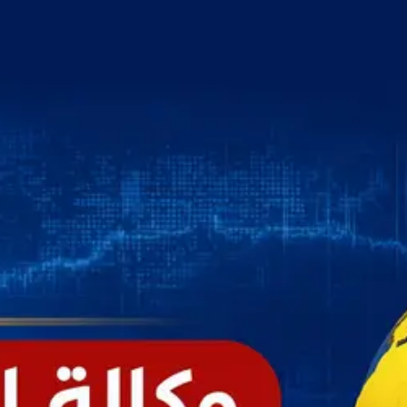
خطي
لى
لمحتوى