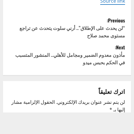
Source link
P
Previous:
o
“لن يحدث على الإطلاق”.. أرني سلوت يتحدث عن تراجع
مستوى محمد صلاح
s
Next:
t
مأذون معدوم الضمير ومجامل للأهلي.. المنشور المتسبب
في الحكم بحبس ميدو
n
a
v
اترك تعليقاً
لن يتم نشر عنوان بريدك الإلكتروني.
الحقول الإلزامية مشار
i
إليها بـ
*
g
التعليق
*
a