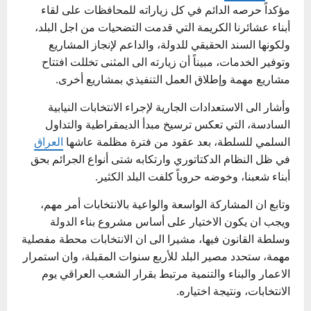
مؤكداً حرصه الدائم في كل زياراته للمحافظات على لقاء
أبناء عشائرنا الكريمة التي قدمت التضحيات من اجل البلد،
ولكونها السند الحقيقي للدولة، والداعم لإنجاز المشاريع
وتوفير الخدمات، مبيناً أن زيارته الى المثنى تخللت افتتاح
مشاريع مهمة وإطلاق العمل التنفيذي بمشاريع أخرى.
وأشار الى الاستعدادات الجارية لإجراء الانتخابات النيابية
السادسة، التي تعكس ترسيخ مبدأ الديمقراطية والتداول
السلمي للسلطة، بعد عقود من فترة مظلمة عاشها
العراق
في ظل النظام الدكتاتوري وارتكابه شتى أنواع الجرائم بحق
أبناء شعبنا، وخوضه حروباً كلفت البلد الكثير.
وتابع ان المشاركة الواسعة والواعية بالانتخابات أمر مهم،
ويجب ان يكون الاختيار على أساس مشروع بناء الدولة
وسلطة القانون فيها، مشيرا الى ان الانتخابات محطة مفصلية
مهمة، ستحدد مصير البلد للأربع سنوات المقبلة، وان استمرار
الاعمار والبناء والتنمية مرتبط بقرار الشعب العراقي يوم
الانتخابات، ونتيجة اختياره.