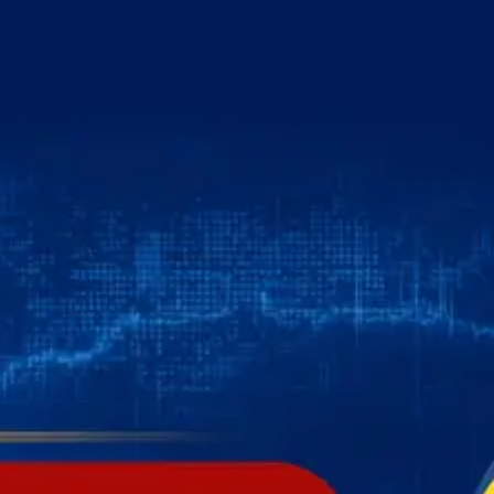
خطي
لى
لمحتوى