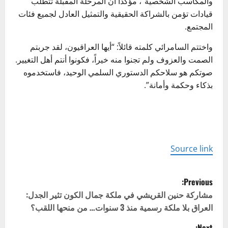
والمكاسب الشخصية”، مؤكداً أن المرحلة المقبلة تتطلب
قيادات تؤمن بالشراكة الحقيقية والتمثيل العادل لجميع فئات
المجتمع.
واختتم السامرائي كلمته قائلاً: “أيها العراقيون، لقد جربتم
الصمت والعزوف ولم تجنوا منه خيراً، فكونوا أنتم أهل التغيير.
صوتكم هو سلاحكم الدستوري السلمي الوحيد، فاستخدموه
بذكاء وحكمة وأمانة”.
Source link
P
Previous:
o
مشاركة حنين القريشي في ملكة جمال الكون تثير الجدل:
العراق بلا ملكة رسمية منذ 3 سنوات… من منحها اللقب؟
s
Next: