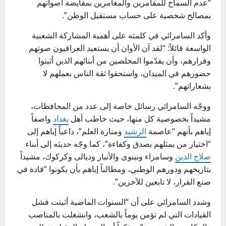
“عدم السماح للمقامرين والمغامرين بمقايضة أصواتهم
بمصالح شخصية على حساب مستقبل الوطن”.
وأكد السامرائي في كلمته على أهمية المشاركة الشعبية
الواسعة قائلاً: “لقد آن الأوان أن يستعيد العراقيون صوتهم
وقرارهم، وأن يقدّموا المخلصين من أبنائهم الذين أثبتوا
حضورهم في الميدان، واستحقوا ثقة الناس بعملهم لا
بشعاراتهم”.
ووجّه السامرائي رسائل خاصة إلى عدد من المحافظات،
مشيداً بخصوصية كل منها، حيث خاطب أهل
بغداد
واصفاً
إياهم بأنهم “عاصمة
الرشيد
ومنارة العلم”، داعياً إياهم إلى
“اختيار من يمثلهم بصدق وكفاءة”، كما وجّه حديثه إلى أبناء
صلاح الدين
وسامراء ونينوى والأنبار وديالى وكركوك، مشيداً
بتاريخهم ودورهم الوطني، ومطالباً إياهم بأن يكونوا “قادة في
صنع القرار، لا تابعين للآخرين”.
وشدد السامرائي على أن “السنوات الماضية أثبتت فشل
القيادات التي لم تؤمن يوماً بالشعب، وانشغلت بالمناصب