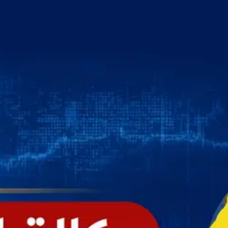
خطي
لى
لمحتوى