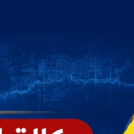
خطي
لى
لمحتوى