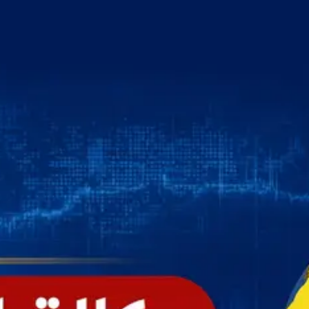
خطي
لى
لمحتوى