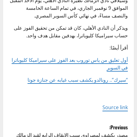
وسيلاقي نادي الزمالك نظيره النادي الأهلي، يوم الأحد المقبل
الموافق 9 نوفمبر الجاري، في تمام الساعة الخامسة
والنصف مساءً، في نهائي كأس السوبر المصري.
ويذكر أن النادي الأهلي، كان قد تمكن من تحقيق الفوز على
حساب سيراميكا كليوباترا، بهدفين مقابل هدف واحد.
أقرأ أيضًا:
أول تعليق من ياس توروب بعد الفوز على سيراميكا كليوباترا
في السوبر
“سيرك”.. رونالدو يكشف سبب غيابه عن جنازة جوتا
Source link
P
Previous:
مصدر يكشف لمصراوي سبب الإيقاف الرابع لقيد الزمالك