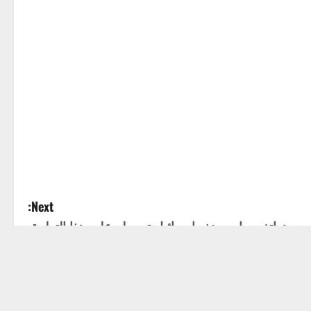
Next:
ي هواتف سامسونغ.. إسرائيل تسيطر على هذا التطبيق