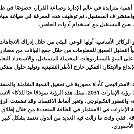
بت أهمية متزايدة في عالم الإدارة وصناعة القرار، خصوصًا في 
ها واستشراف المستقبل، ثم توظيف هذه المعرفة في صياغة سياس
ة بعين المستقبل مع استخدام أدوات الحاضر.
كائز الأساسية أولها الوعي البيئي من خلال إدراك الاتجاهات وا
انياً التحليل العميق للمعلومات من خلال جمع البيانات من مصا
رة على التنبؤ بالسيناريوهات المحتملة للمستقبل، والاستعداد للت
بداع والابتكار: التفكير خارج الأطر التقليدية وتوليد حلول مبتكر
ء الاستراتيجي كأداة محورية في تحقيق التنمية الشاملة والمست
القطاعات. وتظهر تجليات هذا الذكاء في عدة مجالات منها رؤية الإمارات 2031،
ة، والتطور التكنولوجي، وتغير أنماط الاقتصاد. وقد تضمنت الر
ولة الإمارات في الاستثمار في الطاقة المتجددة من خلال إط
ة. ففي وقت ما زالت فيه العديد من الدول تعتمد بشكل كبير 
الأحفوري.