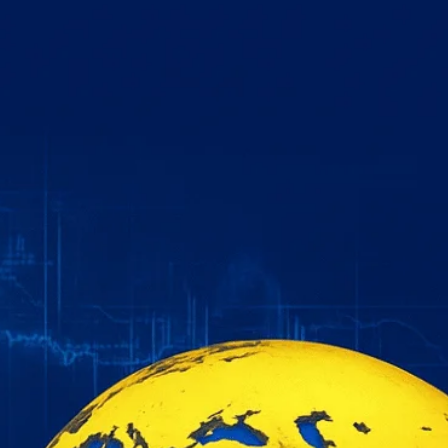
خطي
لى
لمحتوى