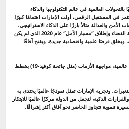
لتحولات العالمية في عالم التكنولوجيا والذكاء
 في المستقبل الرقمي، أولت الإمارات اهتمامًا كبيرًا
لأمن والعدالة مثالاً بارزًا على الذكاء الاستراتيجي،
حيث تسهم المرأة اليوم في الوقاية من الجريمة وتعزيز الاستقرار الأسري والاجتماعي، وتوجهت الإمارات نحو استراتيجية الفضاء وإطلاق “مسبار الأمل” عام 2020 الذي لم يكن
، ويخلق فرصًا علمية واقتصادية جديدة، ويفتح آفاقًا
يمكن القول إن الذكاء الاستراتيجي في الإمارات لم يكن شعارًا نظريًا، بل ممارسة عملية ساعدت على بناء ميزة تنافسية عالمية، مواجهة الأزمات (مثل جائحة كوفيد-19) بخطط
رات. وتجربة الإمارات تمثل نموذجًا عالميًا يحتذى به
قرارات الذكية، لتجعل من الدولة مركزًا عالميًا للابتكار
رة تنموية تتجاوز الحاضر نحو آفاق أكثر إشراقًا.