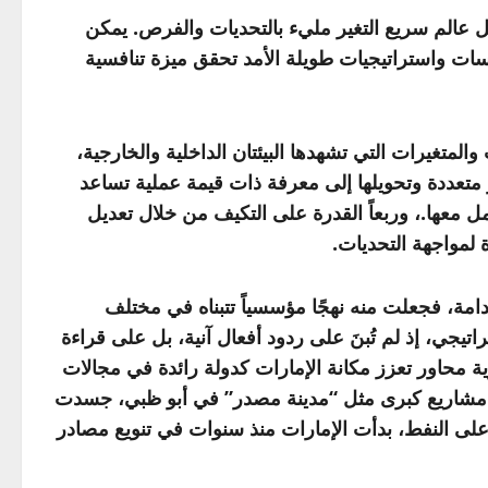
ظل عالم سريع التغير مليء بالتحديات والفرص. يمكن
ات واستراتيجيات طويلة الأمد تحقق ميزة تنافسية
لمتغيرات التي تشهدها البيئتان الداخلية والخارجية،
در متعددة وتحويلها إلى معرفة ذات قيمة عملية تساعد
عامل معها.، وربعاً القدرة على التكيف من خلال تعديل
ة لمواجهة التحديات.
دامة، فجعلت منه نهجًا مؤسسياً تتبناه في مختلف
 تمثل هذه الرؤية نموذجًا حيًا للذكاء الاستراتيجي، إذ لم تُبنَ على ردود أفعال آنية، بل على قراءة
ؤية محاور تعزز مكانة الإمارات كدولة رائدة في مجالات
لاق مشاريع كبرى مثل “مدينة مصدر” في أبو ظبي، جسدت
على النفط، بدأت الإمارات منذ سنوات في تنويع مصادر