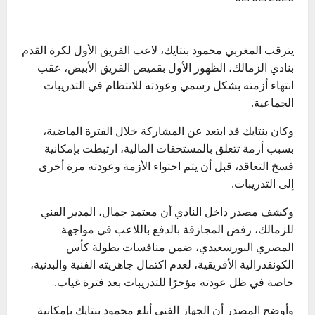
يترقب المغربي محمود بنتايك، لاعب الفريق الأول لكرة القدم
بنادي الزمالك، الظهور الأول بقميص الفريق الأبيض، عقب
انتهاء أزمته بشكل رسمي وعودته للانتظام في التدريبات
الجماعية.
وكان بنتايك قد ابتعد عن المشاركة خلال الفترة الماضية،
بسبب أزمة تتعلق بالمستحقات المالية، ارتبطت بإمكانية
فسخ التعاقد، قبل أن يتم احتواء الأزمة وعودته مرة أخرى
إلى التدريبات.
وكشف مصدر داخل النادي أن معتمد جمال، المدير الفني
للزمالك، رفض المجازفة بالدفع باللاعب في مواجهة
المصري البورسعيدي، ضمن منافسات بطولة كأس
الكونفدرالية الأفريقية، لعدم اكتمال جاهزيته الفنية والبدنية،
خاصة في ظل عودته مؤخرًا للتدريبات بعد فترة غياب.
وأوضح المصدر أن الجهاز الفني أبلغ محمود بنتايك بإمكانية