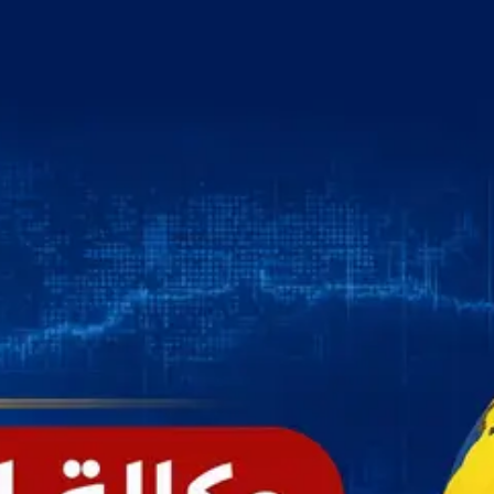
خطي
لى
لمحتوى