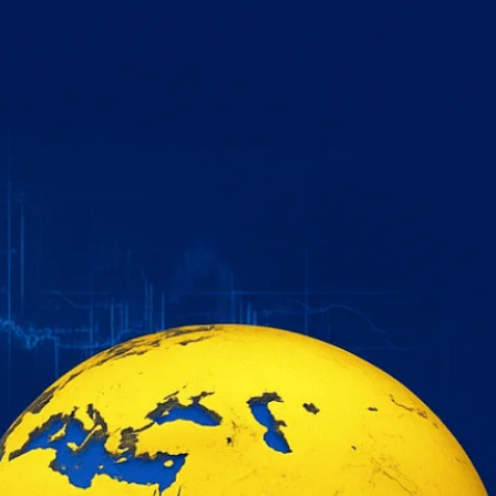
خطي
لى
لمحتوى