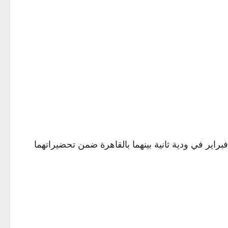
 التعادل السلبي نتيجة مباراة منتخب مصر الثاني و منتخب الجزائر للمحليين التي جمعتهما اليوم الاثنين الموافق 17 فبراير في ودية ثانية بينهما بالقاهرة ضمن تحضيراتهما