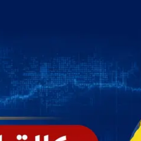
خطي
لى
لمحتوى