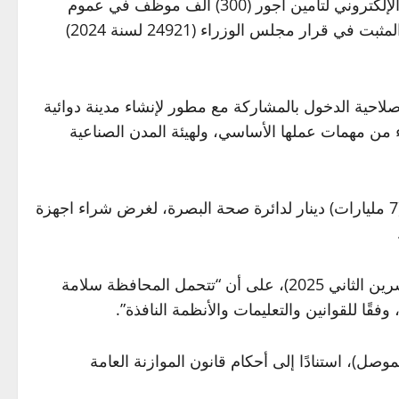
فمن اجل تأمين أجور موظفي الاقتراع، أقر مجلس الوزراء “استثناء المفوضية العليا المستقلة للانتخابات من نظام الدفع الإلكتروني لتأمين أجور (300) ألف موظف في عموم
العراق، تجنبًا لأي تأخير بسبب الخطأ في أرقام (الآي بان) أو عدم توفر الكود للموظف، مع استثناء المفوضية من المقدار المثبت في قرار مجلس الوزراء (24921 لسنة 2024)
لاحية الدخول بالمشاركة مع مطور لإنشاء مدينة دوائية
حددة بالمساحة (258) دونماً، وفقاً لأحكام قانون الشركات العامة (22 لسنة 1997)، واستثناء من مهمات عملها الأساسي، ولهيئة المدن الصناعية
وبهدف استكمال تجهيزات مستشفى السياب العام في محافظة البصرة، “أقر مجلس الوزراء، تمويل وزارة المالية مبلغ (7 مليارات) دينار لدائرة صحة البصرة، لغرض شراء اجهزة
وأقر المجلس توصية المجلس الوزاري للخدمات الاجتماعية، بالموافقة على ما جاء في كتاب محافظة البصرة في (13 تشرين الثاني 2025)، على أن “تتحمل المحافظة سلامة
قًا للقوانين والتعليمات والأنظمة النافذة”.
صل)، استنادًا إلى أحكام قانون الموازنة العامة