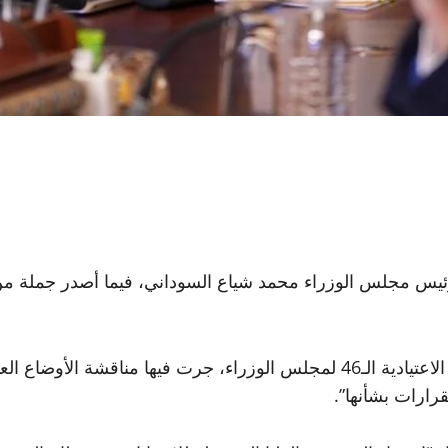
راء، اليوم الاثنين، جلسته الـ 46 برئاسة رئيس مجلس الوزراء محمد شياع السوداني، ف
وذكر مكتب السوداني في بيان، أن الأخير “ترأس الجلسة الاعتيادية الـ46 لمجلس ا
رارات بشأنها”.