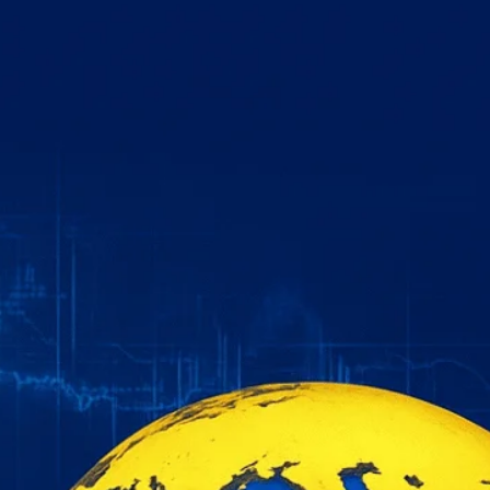
خطي
لى
لمحتوى