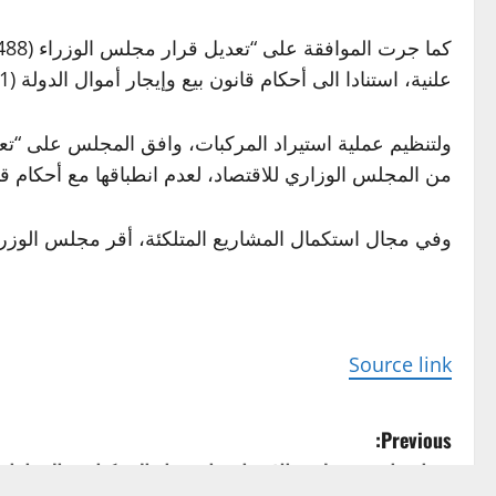
علنية، استنادا الى أحكام قانون بيع وإيجار أموال الدولة (21 لسنة 2013) ليكون مقراً ثابتاً للاتحاد المذكور”.
من المجلس الوزاري للاقتصاد، لعدم انطباقها مع أحكام قانون المرور (
وفي مجال استكمال المشاريع المتلكئة، أقر مجلس الوزراء 
Source link
P
Previous:
بينها رواتب موظفي الاقتراع واستيراد المركبات.. القرا
o