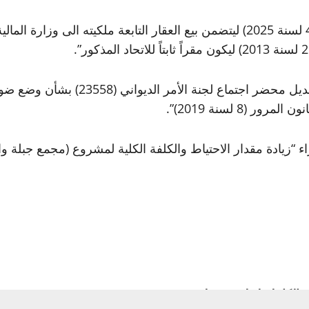
كما جرت الموافقة على “تعديل قرار مجلس الوزراء (488 لسنة 2025) ليتضمن بيع العقا
ولتنظيم عملية استيراد المركبات، وافق
8 لسنة 2019)”.
“زيادة مقدار الاحتياط والكلفة الكلية لمشروع (مجمع جبلة وا
رات الكاملة لجلسة مجلس