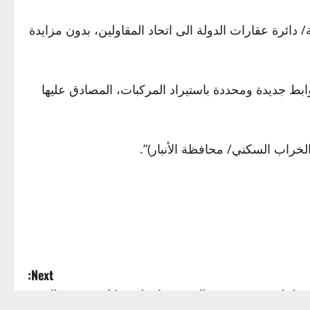
ر التابعة ملكيته الى وزارة المالية/ دائرة عقارات الدولة الى اتحاد المقاولين، بدون مزايدة
 المجلس على “تعديل محضر اجتماع لجنة الأمر الديواني (23558) بشأن وضع ضوابط جديدة ومحددة باستيراد المركبات، المصادق عليها
لخراب السكني/ محافظة الأنبار)”.
Next:
تشكيل منتخب مصر الرسمي لمواجهة كاب فيردي الودية