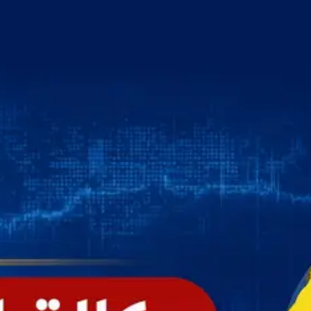
خطي
لى
لمحتوى