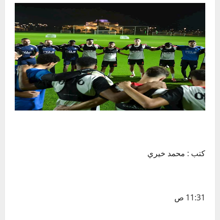
كتب : محمد خيري
11:31 ص