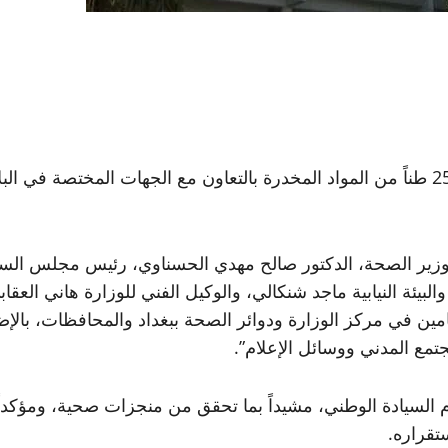
أعلنت وزارة الصحة، اليوم الخميس، عن إتلاف أكثر من 25 طناً من المواد المخدرة بالتعاو
ح وزير الصحة، الدكتور صالح مهدي الحسناوي، رئيس مجلس ا
بيئة النيابية ماجد شنكالي، والوكيل الفني للوزارة هاني العق
ن في مركز الوزارة ودوائر الصحة ببغداد والمحافظات، بالإضافة
مع المدني ووسائل الإعلام”.
 السيادة الوطني، مشيداً بما تحقق من منجزات صحية، ومؤكداً 
ستقراره.