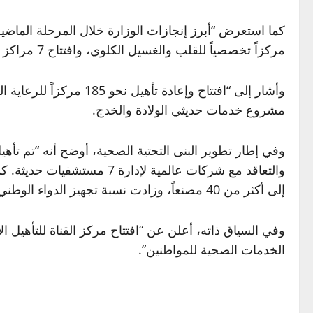
مركزاً تخصصياً للقلب والغسيل الكلوي، وافتتاح 7 مراكز جديدة ومستشفى لعلاج السرطان، فضلاً عن تركيب 16 معجلاً خطياً حديثاً لأغراض التشخيص والعلاج.
مشروع خدمات حديثي الولادة والخدج.
والتعاقد مع شركات عالمية 
إلى أكثر من 40 مصنعاً، وزادت نسبة تجهيز الدواء الوطني إلى 44% في عام 2024”.
وفي السياق ذاته، أعلن عن “افتتاح مركز القناة للتأهيل ال
الخدمات الصحية للمواطنين”.