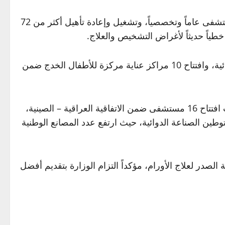
كما استعرض “أبرز إنجازات الوزارة خلال المرحلة الماضية، من بينها البدء بتطبيق قانون الضمان الصحي، وافتتاح 18 مستشفى عاماً وتخصصياً، وتشغيل وإعادة تأهيل أكثر من 72
وأشار إلى “افتتاح وإعادة تأهيل نحو 185 مركزاً للرعاية الصحية الأولية وبيتاً صحياً، وتشغيل 18 عيادة طبية تخصصية مسائية، وافتتاح 10 مراكز عناية مركزة للأطفال الخدج ضمن
وفي إطار تطوير البنى التحتية الصحية، أوضح أنه “تم تأهيل 160 مؤسسة صحية، وهناك 290 أخرى قيد الإنجاز، إلى جانب افتتاح 16 مستشفى ضمن الاتفاقية العراقية – الصينية،
لإلكترونية وتوطين الصناعة الدوائية، حيث ارتفع عدد المصانع الوطنية
الصدر لعلاج الأورام، مؤكداً التزام الوزارة بتقديم أفضل