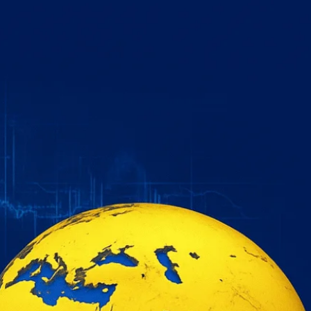
خطي
لى
لمحتوى