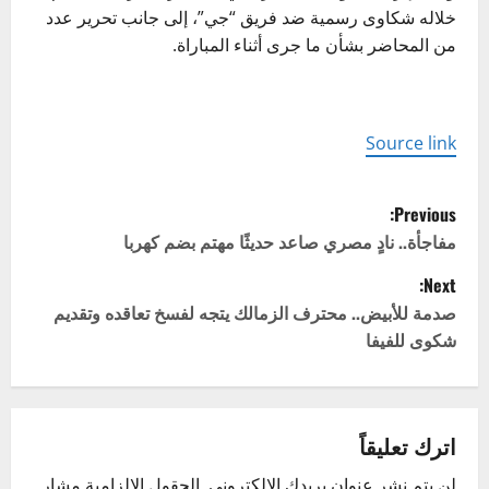
خلاله شكاوى رسمية ضد فريق “جي”، إلى جانب تحرير عدد
من المحاضر بشأن ما جرى أثناء المباراة.
Source link
P
Previous:
o
مفاجأة.. نادٍ مصري صاعد حديثًا مهتم بضم كهربا
Next:
s
صدمة للأبيض.. محترف الزمالك يتجه لفسخ تعاقده وتقديم
t
شكوى للفيفا
n
a
اترك تعليقاً
v
لن يتم نشر عنوان بريدك الإلكتروني.
الحقول الإلزامية مشار