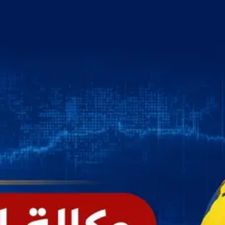
خطي
لى
لمحتوى