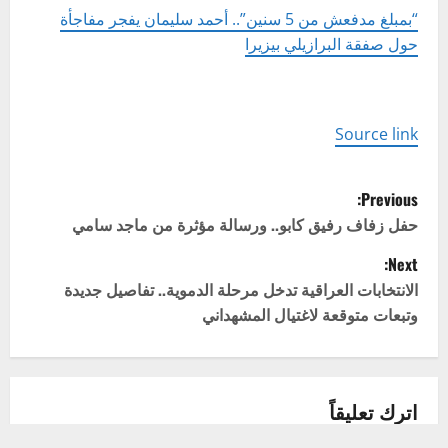
“بمبلغ مدفعش من 5 سنين”.. أحمد سليمان يفجر مفاجأة
حول صفقة البرازيلي بيزيرا
Source link
P
Previous:
o
حفل زفاف رفيق كابو.. ورسالة مؤثرة من ماجد سامي
Next:
s
الانتخابات العراقية تدخل مرحلة الدموية.. تفاصيل جديدة
t
وتبعات متوقعة لاغتيال المشهداني
n
a
اترك تعليقاً
v
لن يتم نشر عنوان بريدك الإلكتروني.
الحقول الإلزامية مشار