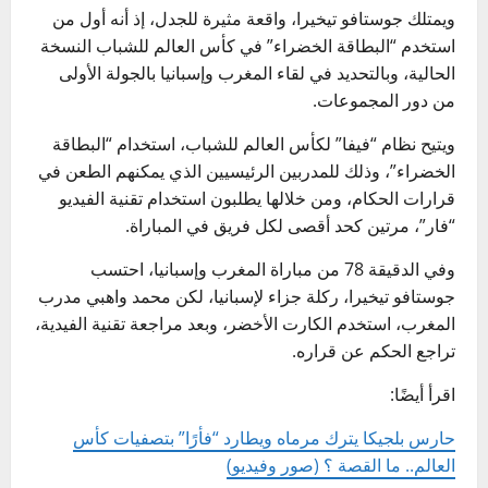
ويمتلك جوستافو تيخيرا، واقعة مثيرة للجدل، إذ أنه أول من
استخدم “البطاقة الخضراء” في كأس العالم للشباب النسخة
الحالية، وبالتحديد في لقاء المغرب وإسبانيا بالجولة الأولى
من دور المجموعات.
ويتيح نظام “فيفا” لكأس العالم للشباب، استخدام “البطاقة
الخضراء”، وذلك للمدربين الرئيسيين الذي يمكنهم الطعن في
قرارات الحكام، ومن خلالها يطلبون استخدام تقنية الفيديو
“فار”، مرتين كحد أقصى لكل فريق في المباراة.
وفي الدقيقة 78 من مباراة المغرب وإسبانيا، احتسب
جوستافو تيخيرا، ركلة جزاء لإسبانيا، لكن محمد واهبي مدرب
المغرب، استخدم الكارت الأخضر، وبعد مراجعة تقنية الفيدية،
تراجع الحكم عن قراره.
اقرأ أيضًا:
حارس بلجيكا يترك مرماه ويطارد “فأرًا” بتصفيات كأس
العالم.. ما القصة ؟ (صور وفيديو)