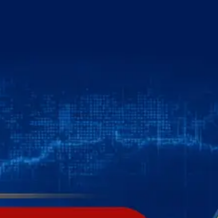
خطي
لى
لمحتوى