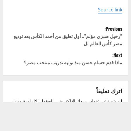
Source link
P
Previous:
o
“رحيل صبري مؤلم”.. أول تعليق من أحمد الكأس بعد توديع
مصر كأس العالم لل
s
Next:
t
ماذا قدم حسام حسن منذ توليه تدريب منتخب مصر؟
n
a
اترك تعليقاً
v
لن يتم نشر عنوان بريدك الإلكتروني.
الحقول الإلزامية مشار
إليها بـ
*
i
التعليق
*
g