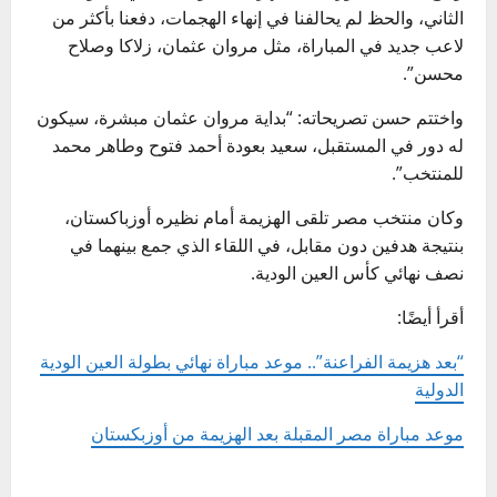
الثاني، والحظ لم يحالفنا في إنهاء الهجمات، دفعنا بأكثر من
لاعب جديد في المباراة، مثل مروان عثمان، زلاكا وصلاح
محسن”.
واختتم حسن تصريحاته: “⁠بداية مروان عثمان مبشرة، سيكون
له دور في المستقبل، ⁠سعيد بعودة أحمد فتوح وطاهر محمد
للمنتخب”.
وكان منتخب مصر تلقى الهزيمة أمام نظيره أوزباكستان،
بنتيجة هدفين دون مقابل، في اللقاء الذي جمع بينهما في
نصف نهائي كأس العين الودية.
أقرأ أيضًا:
“بعد هزيمة الفراعنة”.. موعد مباراة نهائي بطولة العين الودية
الدولية
موعد مباراة مصر المقبلة بعد الهزيمة من أوزبكستان