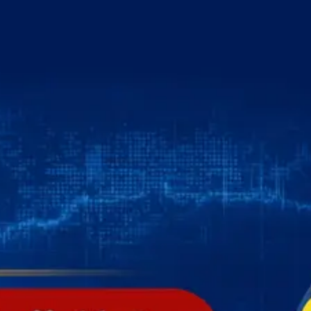
خطي
لى
لمحتوى