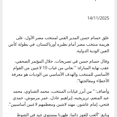
14/11/2025
علق حسام حسن المدير الفني لمنتخب مصر الأول، على
هزيمة منتخب مصر أمام نظيره أوزباكستان، في بطولة كأس
العين الودية الدولية.
وقال حسام حسن في تصريحات، خلال المؤتمر الصحفي،
عقب نهاية المباراة: ” نعاني من غياب 10 لاعبين من القوام
الأساسي للمنتخب والهدف الأساسي من الوديات هو معرفة
الأخطاء ومعالجتها”.
وأضاف: ” من أبرز غيابات المنتخب، محمد الشناوي، محمد
عبد المنعم، تريزيجيه، إبراهيم عادل، عمر مرموش، حمدي
فتحي، إمام عاشور، مهند لاشين ومعظمهم لاعبين أساسيين”.
وتابع: “ألعب للفوز دائما، ظهرنا بمستوى جيد في ⁠الشوط