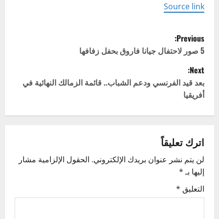
Source link
P
Previous:
o
5 صور لاحتفال جيانا فاروق بحفل زفافها
Next:
s
بعد قيد الفرنسي ودعم الشباب.. قائمة الزمالك النهائية في
t
أفريقيا
n
a
اترك تعليقاً
v
لن يتم نشر عنوان بريدك الإلكتروني.
الحقول الإلزامية مشار
إليها بـ
*
i
التعليق
*
g