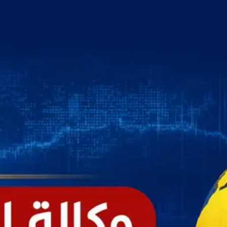
خطي
لى
لمحتوى