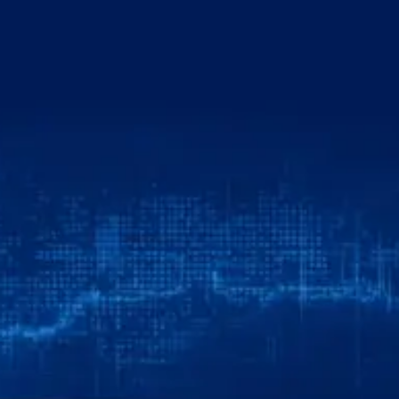
خطي
لى
لمحتوى