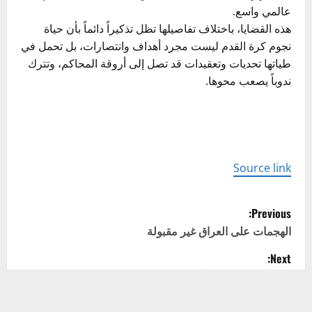
عالمي واسع.
هذه القضايا، باختلاف تفاصيلها تظل تذكيراً دائماً بأن حياة
نجوم كرة القدم ليست مجرد أهداف وانتصارات، بل تحمل في
طياتها تحديات وتعقيدات قد تصل إلى أروقة المحاكم، وتترك
ندوباً يصعب محوها.
Source link
P
Previous:
o
الهجمات على العراق غير مقبولة
Next:
s
اليوم.. العالم يطلق آلية الزناد ويعيد ايران لما قبل 2015..
t
والعراق امام اختبار صعب