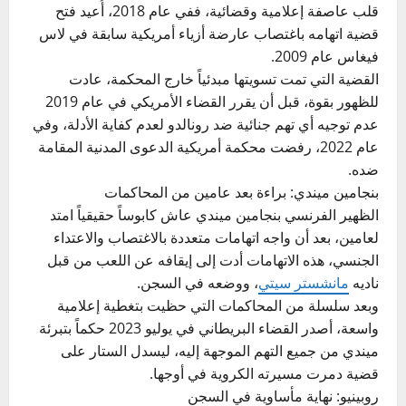
قلب عاصفة إعلامية وقضائية، ففي عام 2018، أُعيد فتح
قضية اتهامه باغتصاب عارضة أزياء أمريكية سابقة في لاس
فيغاس عام 2009.
القضية التي تمت تسويتها مبدئياً خارج المحكمة، عادت
للظهور بقوة، قبل أن يقرر القضاء الأمريكي في عام 2019
عدم توجيه أي تهم جنائية ضد رونالدو لعدم كفاية الأدلة، وفي
عام 2022، رفضت محكمة أمريكية الدعوى المدنية المقامة
ضده.
بنجامين ميندي: براءة بعد عامين من المحاكمات
الظهير الفرنسي بنجامين ميندي عاش كابوساً حقيقياً امتد
لعامين، بعد أن واجه اتهامات متعددة بالاغتصاب والاعتداء
الجنسي، هذه الاتهامات أدت إلى إيقافه عن اللعب من قبل
ناديه
مانشستر سيتي
، ووضعه في السجن.
وبعد سلسلة من المحاكمات التي حظيت بتغطية إعلامية
واسعة، أصدر القضاء البريطاني في يوليو 2023 حكماً بتبرئة
ميندي من جميع التهم الموجهة إليه، ليسدل الستار على
قضية دمرت مسيرته الكروية في أوجها.
روبينيو: نهاية مأساوية في السجن