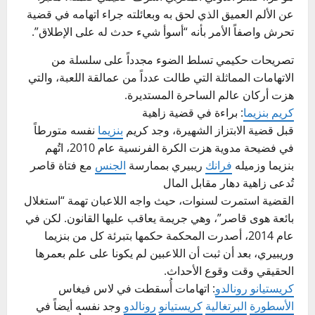
عن الألم العميق الذي لحق به وبعائلته جراء اتهامه في قضية
تحرش واصفاً الأمر بأنه “أسوأ شيء حدث له على الإطلاق”.
تصريحات حكيمي تسلط الضوء مجدداً على سلسلة من
الاتهامات المماثلة التي طالت عدداً من عمالقة اللعبة، والتي
هزت أركان عالم الساحرة المستديرة.
كريم بنزيما
: براءة في قضية زاهية
قبل قضية الابتزاز الشهيرة، وجد كريم
بنزيما
نفسه متورطاً
في فضيحة مدوية هزت الكرة الفرنسية عام 2010، اتُهم
بنزيما وزميله
فرانك
ريبيري بممارسة
الجنس
مع فتاة قاصر
تُدعى زاهية دهار مقابل المال
القضية استمرت لسنوات، حيث واجه اللاعبان تهمة “استغلال
بائعة هوى قاصر”، وهي جريمة يعاقب عليها القانون. لكن في
عام 2014، أصدرت المحكمة حكمها بتبرئة كل من بنزيما
وريبيري، بعد أن ثبت أن اللاعبين لم يكونا على علم بعمرها
الحقيقي وقت وقوع الأحداث.
كريستيانو رونالدو
: اتهامات أُسقطت في لاس فيغاس
الأسطورة
البرتغالية
كريستيانو
رونالدو
وجد نفسه أيضاً في