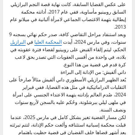
على عكس القضايا السابقة، كانت نهاية قصة النجم البرازيلي
السابق روبينيو مأساوية، ففي عام 2017، أدانته محكمة
إيطالية بتهمة الاغتصاب الجماعي لامرأة ألبانية في ميلانو عام
2013.
وبعد استنفاد مراحل التقاضي كافة، صدر حكم نهائي بسجنه 9
سنوات، وفي مارس 2024، أيدت
المحكمة العليا
في
البرازيل
الحكم، ليتم إلقاء القبض على روبينيو لقضاء فترة عقوبته في
بلاده، في واحدة من أقسى العقوبات التي تصدر بحق لاعب
كرة قدم في قضية من هذا النوع.
داني ألفيش: من الإدانة إلى البراءة
يُعد الظهير البرازيلي الأسطوري داني ألفيش مثالاً صارخاً على
التقلبات الدراماتيكية في مثل هذه القضايا، ففي فبراير
2024، صُدم العالم بإدانته بتهمة الاعتداء الجنسي على امرأة
في ملهى ليلي ببرشلونة، وحُكم عليه بالسجن لأربع سنوات
ونصف السنة.
لكن مسار القضية تغير بشكل كامل في مارس 2025، عندما
قبلت محكمة إسبانية استئنافه وألغت حكم الإدانة، لتتم تبرئته
بعد أشهر قضاها خلف القضبان في قضية حظيت باهتمام