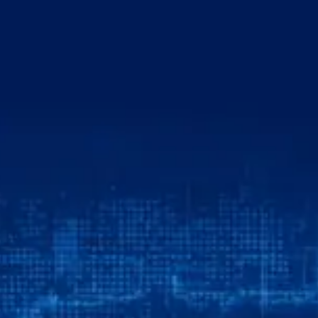
خطي
لى
لمحتوى