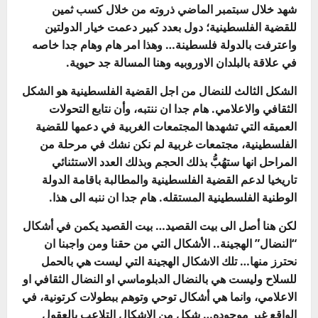
شهد خلال سبتمبر الماضي ذروته من خلال كسب ثمين
للقضية الفلسطينية؛ دول بعدد كبير دعمت خيار الدولتين
واعترفت بالدولة فلسطينة… وهذا امر هام وهام جدا خاصه
في علاقة بالبلدان الاوروبيه وهنا المسالة جد حيوية.
الشكل الثالث للنضال من اجل القضية الفلسطينية هو الشكل
الثقافي والاعلامي. هام جدا ان ننتبه، وأن نتابع التحولات
العميقه التي تشهدها المجتمعات الغربية في دعمها للقضية
الفلسطينية، مجتمعات غربية لم نكن نشك في مرحلة من
المراحل انها ستهُبُّ بذلك الحجم وبذلك العدد الاستثنائي
تاريخيا لدعم القضية الفلسطينية والمطالبة باقامة الدولة
الوطنية الفلسطينية المستقله. هام جدا ان ننبه الى هذا.
لكن هنا أصل الى بيت القصيد… بيت القصيد يكمن في أشكال
“النضال” الهجينة.. الأشكال التي من حقنا ومن واجبنا ان
نحترز منها… تلك الاشكال الهجينة التي ليست هي بالحمل
للسلاح وليست هي بالنضال الدبلوماسي او النضال الثقافي او
الاعلامي، وانما هي أشكال توحي وتوهم ببطولات كرتونية، في
الواقع غير موجوده… شكل من الاشكال التلاعب بالعقول