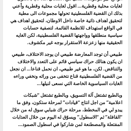
لغايات محلية وقطرية… اقول لغايات محلية وقطرية وأعني
بذلك ان القضية الفلسطينية تحولها مجموعات الى مطية
لتحقيق اهداف ذاتية خاصة داخل الاوطان، لتحقيق اهداف هي
في الواقع استهداف للانظمة القائمة، لتصفية حسابات
سياسية منطلقها وواجهتها القضية الفلسطينية، لكن الغايه
الحقيقية منها زعزعة الاستقرار بوجه غير مكشوف.
طبيعي أن توجد المعارضة طبيعي ان يوجد الاختلاف، طبيعي
ان يكون هنالك حراك سياسي قائم على التعدد والاختلاف
والتناقض. لكن، ما هو غير طبيعي، ان نحمل قناعا… ان نجعل
من القضية الفلسطينية قناع نتخفى من ورائه ونخفي وراءه
الغايات السياسوية الخاصة التي نسعى لنيلها…
وبالطبع تشتغل آلة التسويق، وبالطبع تشتغل “شبكات
اعلامية” من اجل انتاج “قيادات” لمرحلة ستكون، وفق ما
يبدو لي في المخطط، مرحلة حراك شبابي سوق له من خلال
“القافلة” ثم “الاسطول” ويسوّق له اليوم من خلال العذابات
المفتعلة والمصطنعة لمن شاركوا في اسطول الصمود…