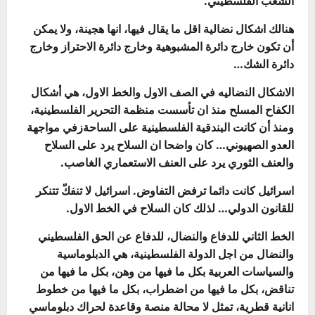
الشعب الفلسطيني.
هنالك اشكال نضالية اقل ما يقال فيها، انها هجينة، ولا يمكن
أن تكون خارج دائرة المشبوهية وخارج دائرة الاحتراز وخارج
دائرة الشك…
الاشكال النضاليه في الصف الاول والخط الاول، هي أشكال
الكفاح المسلح منذ ان تأسست منظمة التحرير الفلسطينية،
ومنذ أن كانت البندقية الفلسطينية على الساحةزفي مواجهة
العدو الصهيوني… كان واضحا ان السلاح يرد على السلاح
والعنف الثوري يرد على العنف الاستعماري الغاصب.
اسرائيل كانت دائما ترفض التفاوض. اسرائيل لا تنفكّ تتنكر
للقانون الدولي… لذلك كان السلاح في الخط الاول.
الخط الثاني للدفاع والنضال، للدفاع عن الحق الفلسطيني
والنضال من اجل الدولة الفلسطينية، هي الدبلوماسية
والسياسات العربية بكل ما فيها من وهن، بكل ما فيها من
تناقض، بكل ما فيها من اضطراب، بكل ما فيها من خطوط
انانية قطرية، تمثل لا محالة منصة وقاعدة لحراك دبلوماسي