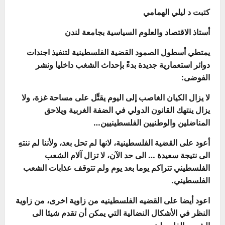
كتبت د ليلي الهمامي
أستاذ الاقتصاد والعلوم السياسية بجامعة لندن
يمتطي أسطول الصمود القضية الفلسطينية لتنفيذ اجندات
دوائر استعمارية جديدة بدءً بإحداث الشغب داخليا ونشر
الفوضى:
لا يزال الكيان الغاصب إلى اليوم يقتِّل على مساحة غزة، ولا
يزال ينتهك القانون الدولي في الضفة الغربية ويلاحق
المناضلين والوطنيين الفلسطينيين…
أعود على القضية الفلسطينية، لانها لم تحل بعد، ولأننا لم ننتهِ
الى نتيجة سعيدة … الى حد الآن، لا تزال آلام الشعب
الفلسطيني تتراكم يوما بعد يوم ولم تتوقف عذابات الشعب
الفلسطيني.
اعود أيضا على القضيه الفلسطينيه من زاوية اخرى، من زاوية
النظر في الأشكال النضالية التي يمكن أن تقدم شيئا الى