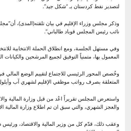
لتصدير نفط كردستان بـ “شكل جيد”.
وذكر مجلس وزراء الإقليم في بيان تلقته(المدى)، أن”مج
نائب رئيس المجلس قوباد طالباني”.
وفي مستهل الجلسة، ومع انطلاق الحملة الانتخابية للانتخاب
المعمول بها، متمنياً التوفيق لجميع المرشحين والكيانات
وخُصص المحور الرئيسي للاجتماع لتقييم الوضع المالي في 
المتعلقة بصرف رواتب موظفي الإقليم لشهري آب وأيلول والأ
واستعرض المجلس تقريراً اعُد من قبل وزارة المالية والاق
والعجز الشهري، والتي سبق ان تم اطلاع وزارة المالية الات
وعقب ذلك، قدّم كل من وزير المالية والاقتصاد، ورئيس 