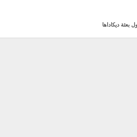
ل بعثة ديكاداها
بـ
*