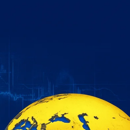
خطي
لى
لمحتوى