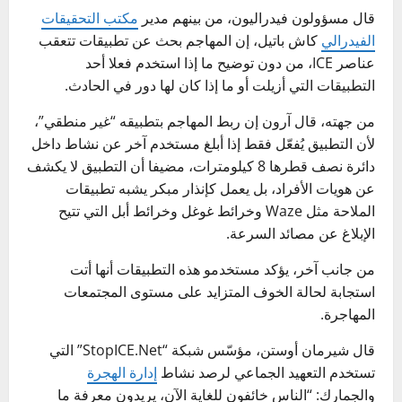
قال مسؤولون فيدراليون، من بينهم مدير
مكتب التحقيقات
الفيدرالي
كاش باتيل، إن المهاجم بحث عن تطبيقات تتعقب
عناصر ICE، من دون توضيح ما إذا استخدم فعلا أحد
التطبيقات التي أزيلت أو ما إذا كان لها دور في الحادث.
من جهته، قال آرون إن ربط المهاجم بتطبيقه “غير منطقي”،
لأن التطبيق يُفعّل فقط إذا أبلغ مستخدم آخر عن نشاط داخل
دائرة نصف قطرها 8 كيلومترات، مضيفا أن التطبيق لا يكشف
عن هويات الأفراد، بل يعمل كإنذار مبكر يشبه تطبيقات
الملاحة مثل Waze وخرائط غوغل وخرائط أبل التي تتيح
الإبلاغ عن مصائد السرعة.
من جانب آخر، يؤكد مستخدمو هذه التطبيقات أنها أتت
استجابة لحالة الخوف المتزايد على مستوى المجتمعات
المهاجرة.
قال شيرمان أوستن، مؤسّس شبكة “StopICE.Net” التي
تستخدم التعهيد الجماعي لرصد نشاط
إدارة الهجرة
والجمارك: “الناس خائفون للغاية الآن، يريدون معرفة ما