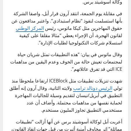
وكالة أسوشيتد برس.
في مقابلة يوم الجمعة، انتقد آرون قرار أبل، واصفا الشركة
بأنها استسلمت لنفوذ “نظام استبدادي”. واعتبر مدافعون عن
حقوق المهاجرين مثل كيكا ماتوس، رئيس
المركز الوطني
لقانون الهجرة، أن الإجراء يعطي “مثالا مقلقا على كيفية
استسلام شركات التكنولوجيا لطلبات الإدارة”.
وقال ماتوس في بيان: “هذه التطبيقات تمثل شريان حياة
لمجتمعات تعيش حالة من الخوف وعدم اليقين من مداهمات
ICE التي قد تفرق عائلاتهم”.
شهدت تنزيلات تطبيقات مثل ICEBlock ارتفاعا ملحوظا منذ
تولي
الرئيس دونالد ترامب
ولايته الثانية، وقال آرون إنه أطلق
التطبيق في أبريل/نيسان لتقديم وسيلة للجاليات المهاجرة
لحماية نفسها من مداهمات محتملة. وأضاف أن عدد
مستخدمي التطبيق تجاوز المليون مستخدم.
أعربت أبل لوكالة أسوشيتد برس عن أنها أزالت “تطبيقات
مماثلة” إثر مخاوف أمنية أثيرت من قبل جهات إنفاذ القانون،