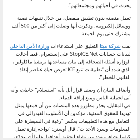
يحدث في أحيائهم ومجتمعاتهم”.
تعمل منصته بدون تطبيق منفصل، من خلال تنبيهات نصية
ووسائل إلكترونية، وذكرت أنها وصلت إلى أكثر من 500 ألف
مشترك حتى يوم الجمعة.
نفت
شركة ميتا
التعليق على استدعاءات
وزارة الأمن الداخلي
لبيانات حسابات StopICE.Net على إنستغرام، فيما أحالت
الوزارة أسئلة الصحافة إلى بيان مساعدتها تريشيا ماكلولين،
الذي شدد أن “تطبيقات تتبع ICE تعرض حياة عناصر إنفاذ
القانون للخطر”.
وأضاف البيان أن وصف قرار أبل بأنه “استسلام” خاطئ، وأنه
أتى لحماية الناس ومنع إراقة الدماء.
في المقابل، يحذر مطورو هذه المنصات من أن قمعها يمثل
تهديدا للحقوق المدنية، مؤكدين أن الأسلوب الفيدرالي في
التعامل مع هذه التطبيقات يعكس “رغبة في السيطرة على
المعلومات وسرد الأحداث”. قال أوستن: “نواجه إدارة تعمل
كيفما تشاء، وتهدد من تشاء لتحقيق أهدافها. علينا أن نتحدّى