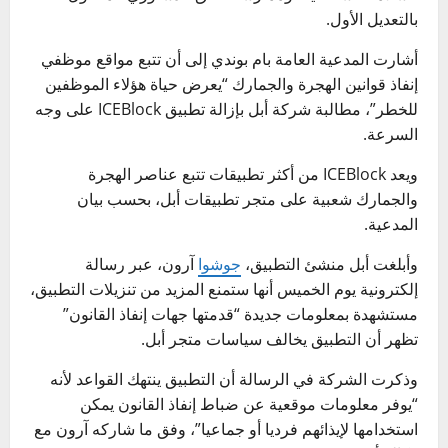
بالتعديل الأول.
أشارت المدعية العامة بام بوندي إلى أن تتبع مواقع موظفي
إنفاذ قوانين الهجرة والجمارك “يعرض حياة هؤلاء الموظفين
للخطر”، مطالبة شركة أبل بإزالة تطبيق ICEBlock على وجه
السرعة.
ويعد ICEBlock من أكثر تطبيقات تتبع عناصر الهجرة
والجمارك شعبية على متجر تطبيقات أبل، بحسب بيان
المدعية.
وأبلغت أبل منشئ التطبيق،
جوشوا
آرون، عبر رسالة
إلكترونية يوم الخميس أنها ستمنع المزيد من تنزيلات التطبيق،
مستشهدة بمعلومات جديدة “قدمتها جهات إنفاذ القانون”
تظهر أن التطبيق يخالف سياسات متجر أبل.
وذكرت الشركة في الرسالة أن التطبيق ينتهك القواعد لأنه
“يوفر معلومات موقعية عن ضباط إنفاذ القانون يمكن
استخدامها لإيذائهم فرديا أو جماعيا”، وفق ما شاركه آرون مع