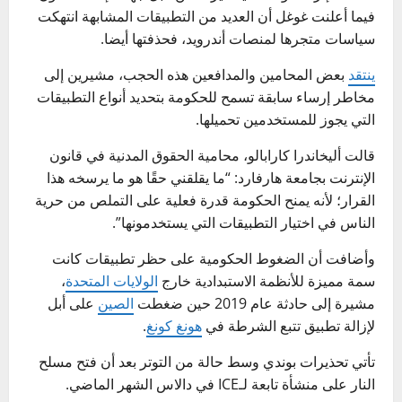
فيما أعلنت غوغل أن العديد من التطبيقات المشابهة انتهكت
سياسات متجرها لمنصات أندرويد، فحذفتها أيضا.
ينتقد
بعض المحامين والمدافعين هذه الحجب، مشيرين إلى
مخاطر إرساء سابقة تسمح للحكومة بتحديد أنواع التطبيقات
التي يجوز للمستخدمين تحميلها.
قالت أليخاندرا كارابالو، محامية الحقوق المدنية في قانون
الإنترنت بجامعة هارفارد: “ما يقلقني حقًا هو ما يرسخه هذا
القرار؛ لأنه يمنح الحكومة قدرة فعلية على التملص من حرية
الناس في اختيار التطبيقات التي يستخدمونها”.
وأضافت أن الضغوط الحكومية على حظر تطبيقات كانت
سمة مميزة للأنظمة الاستبدادية خارج
الولايات المتحدة
،
مشيرة إلى حادثة عام 2019 حين ضغطت
الصين
على أبل
لإزالة تطبيق تتبع الشرطة في
هونغ كونغ
.
تأتي تحذيرات بوندي وسط حالة من التوتر بعد أن فتح مسلح
النار على منشأة تابعة لـICE في دالاس الشهر الماضي.