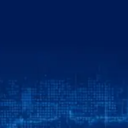
خطي
لى
لمحتوى