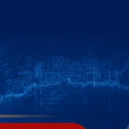
خطي
لى
لمحتوى