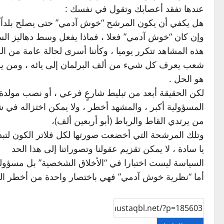
عندها تفقد أعصابك وتقول في نفسك :
هل يكفي أن يكون المرشح “خوش آدمي” حتى يصلح بلداً م
وإن كان “خوش آدمي” فعلا ، فماذا يفعل وسط دهاليز ال
هذه المشاهد تتكرر يوميا ، وكأننا أسرى لحالة عامة من الض
شعب يعرف كل شيء من ألف البرلمان إلى يائه ، ومن يديره
هو الحل .
لكن الحقيقة أبعد من تبليط شارعٍ فرعي ، أو نصب مولدة، أ
المسؤولية أكبر ، والمشهد أخطر ، ولا يمكن اختزاله في 
من يرتدي القاط والرباط (أبو أربعين ألف)،
وتلك المرشحة التي أخضعت صورتها لكل فلاتر الكون لتبدو
يا سادة ، لا يمكن تقزيم عقولنا وتصوراتنا إلى هذا الحد
السياسة ليست اختبارا في “الأخلاق الشخصية” بل مسؤولية 
أما “نظرية خوش آدمي” فهي باختصار واحدة من أخطر الوصف