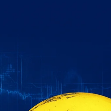
خطي
لى
لمحتوى