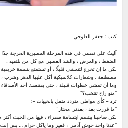
كتب : جعفر العلوجي
آليتُ على نفسي في هذه المرحلة المصيرية الحرجة جدًا أ
الضغط ، والمرض ، والشد العصبي مع كل من نلتقيه .
لكن ما إن تخرج لتتمشى قليلًا ، أو تستمتع بنسمة خريفي
مصطنعة ، وشعارات كلاسيكية أكل عليها الدهر وشرب ، من
وما أن تمشي خطوات قليلة ، حتى يقتنصك أحد الأصدقاء أ
“منو راح تنتخب؟”
ترد – كأي مواطن متردد مثقل بالخيبات –:
“ما قررت بعد ، بعدني محتار”
لكن صاحبنا يبتسم ابتسامة صفراء ، فيها من الخبث أكثر م
“عدنا واحد خوش آدمي ، فقير وما ياكل حرام … بس إنت 