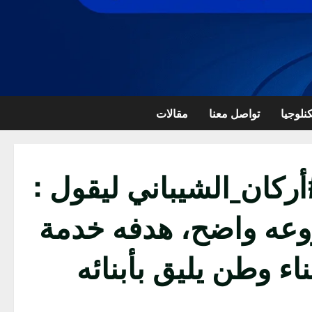
نلوجيا
تواصل معنا
مقالات
ركان_الشيباني ليقول :
روعه واضح، هدفه خدمة
ء وطن يليق بأبنائه