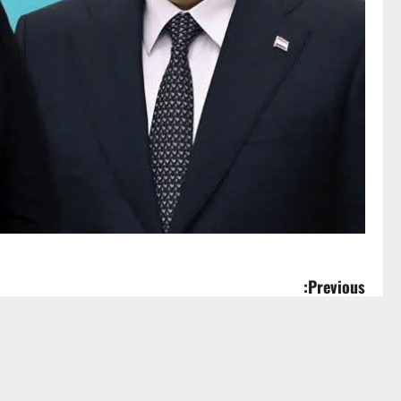
P
Previous:
“من أرض العطاء .. من بين الناس .. ينهض صوت الحقّ ن
o
الوطن، ويدرك معنى الأمانة والمسؤولية. وعدُهُ .. أن يبقى
s
الكلمة، ثابتًا في الموقف. ناظم الشبلي .. خيار من يريد الت