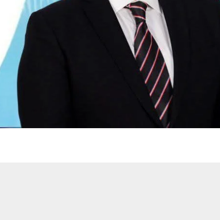
اظم الشبلي. صوتٌ يعرف هموم
هل تكون عودة
 قريبًا من المواطن، صادقًا في
غيير الحقيقي،