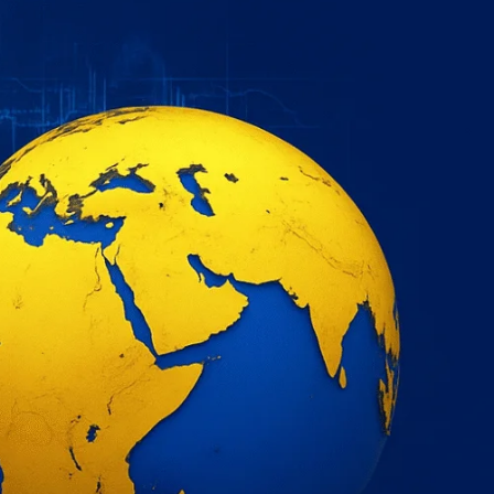
خطي
لى
لمحتوى