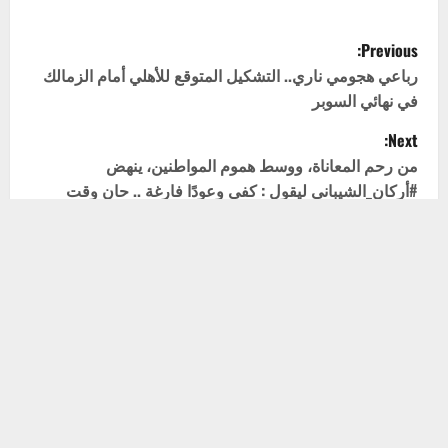
P
Previous:
o
رباعي هجومي ناري.. التشكيل المتوقع للأهلي أمام الزمالك
في نهائي السوبر
s
Next:
t
من رحم المعاناة، ووسط هموم المواطنين، ينهض
#أركان_الشيباني ليقول : كفى وعودًا فارغة .. حان وقت
n
العمل الحقيقي مشروعه واضح، هدفه خدمة الإنسان العراقي
.. لا يبحث عن منصب، بل يسعى لبناء وطن يليق بأبنائه
a
v
i
جميع الحقوق محفوظة ل“من أرض العطاء .. من بين الناس ..
g
ينهض صوت الحقّ ناظم الشبلي. صوتٌ يعرف هموم الوطن،
ويدرك معنى الأمانة والمسؤولية. وعدُهُ .. أن يبقى قريبًا من
a
المواطن، صادقًا في الكلمة، ثابتًا في الموقف. ناظم الشبلي ..
خيار من يريد التغيير الحقيقي، ©