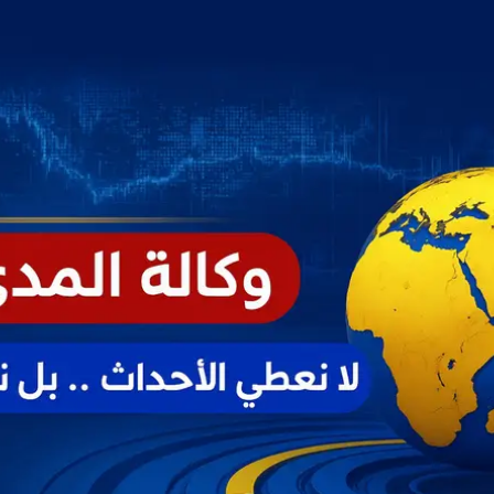
خطي
لى
لمحتوى