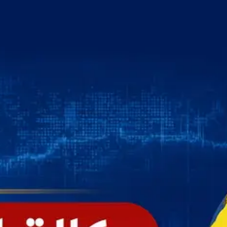
خطي
لى
لمحتوى