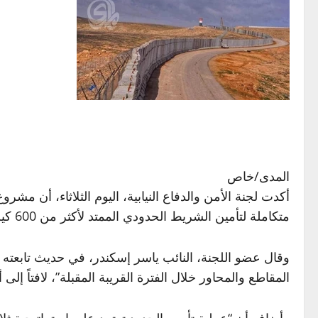
المدى/خاص
أكدت لجنة الأمن والدفاع النيابية، اليوم الثلاثاء، أن مش
متكاملة لتأمين الشريط الحدودي الممتد لأكثر من 600 كيلومتر.
وقال عضو اللجنة، النائب ياسر إسكندر، في حديث تابعته 
المقاطع والمحاور خلال الفترة القريبة المقبلة”، لافتاً إلى
وأضاف أن “عملية تأمين الحدود تعتمد على استراتيجية ثلا