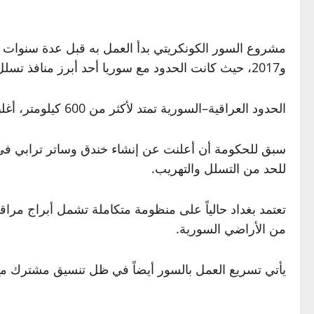
و2017، حيث كانت الحدود مع سوريا أحد أبرز منافذ تسلل عناصر التنظيم.
الحدود العراقية–السورية تمتد لأكثر من 600 كيلومتر، أغلبها في مناطق صحراوية مفتوحة تشكل تحدياً أمنياً شديد التعقيد للقوات العراقية.
سبق للحكومة أن أعلنت عن إنشاء خندق وساتر ترابي في بعض
للحد من التسلل والتهريب.
تعتمد بغداد حالياً على منظومة متكاملة تشمل أبراج مر
من الأراضي السورية.
يأتي تسريع العمل بالسور أيضاً في ظل تنسيق مشترك مع