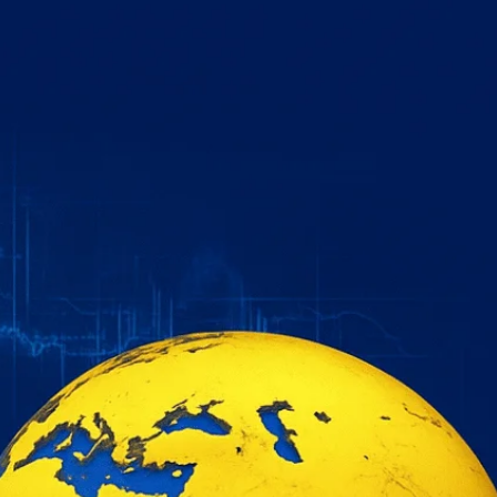
خطي
لى
لمحتوى