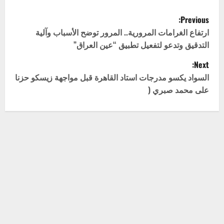
P
Previous:
o
ارتفاع الغرامات المرورية.. المرور توضح الأسباب وآلية
التدقيق وتدعو لتفعيل تطبيق “عين العراق”
s
Next:
t
السواد يكسو مدرجات استاد القاهرة قبل مواجهة زيسكو حزنا
على محمد صبري (
n
a
v
اترك تعليقاً
لن يتم نشر عنوان بريدك الإلكتروني.
الحقول الإلزامية مشار
i
إليها بـ
*
g
التعليق
*
a