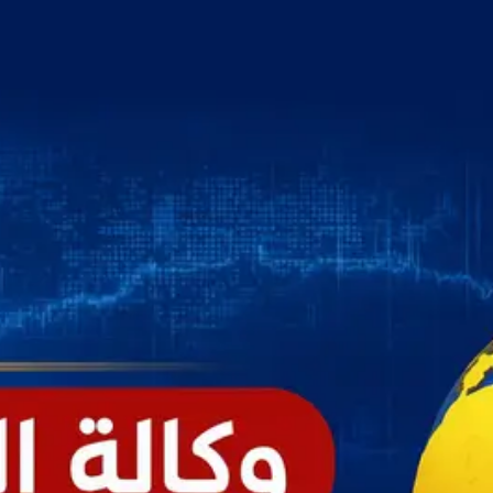
خطي
لى
لمحتوى